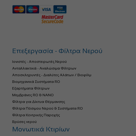
Επεξεργασία - Φίλτρα Νερού
Ιονιστές - Αποστειρωτές Νερού
Ανταλλακτικά - Αναλώσιμα Φίλτρων
Αποσκληρυντές - Διαλύτες Αλάτων / Βιοφίλμ
Βιομηχανικά Συστήματα RO
Εξαρτήματα Φίλτρων
Μεμβράνες RO & NANO
Φίλτρα για Δίκτυα Θέρμανσης
Φίλτρα Πόσιμου Νερού & Συστήματα RO
Φίλτρα Κεντρικής Παροχής
Βρύσες νερού
Μονωτικά Κτιρίων