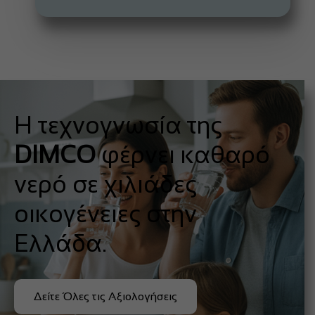
Η τεχνογνωσία της
DIMCO
φέρνει καθαρό
νερό σε χιλιάδες
οικογένειες στην
Ελλάδα.
Δείτε Όλες τις Αξιολογήσεις