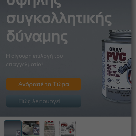
υψηλής
συγκολλητικής
δύναμης
Η σίγουρη επιλογή του
επαγγελματία!
Αγόρασέ το Τώρα
Πώς λειτουργεί