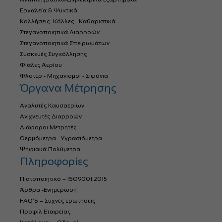
Εργαλεία & Ψυκτικά
Κολλήσεις- Κόλλες - Καθαριστικά
Στεγανοποιητικά Διαρροών
Στεγανοποιητικά Σπειρωμάτων
Συσκευές Συγκόλλησης
Φιάλες Αερίου
Φλοτέρ - Μηχανισμοί - Σιφόνια
Όργανα Μέτρησης
Αναλυτές Καυσαερίων
Ανιχνευτές Διαρροών
Διάφοροι Μετρητές
Θερμόμετρα - Υγρασιόμετρα
Ψηφιακά Πολύμετρα
Πληροφορίες
Πιστοποιητικό – ISO9001:2015
Άρθρα -Ενημέρωση
FAQ’S – Συχνές ερωτήσεις
Προφίλ Εταιρείας