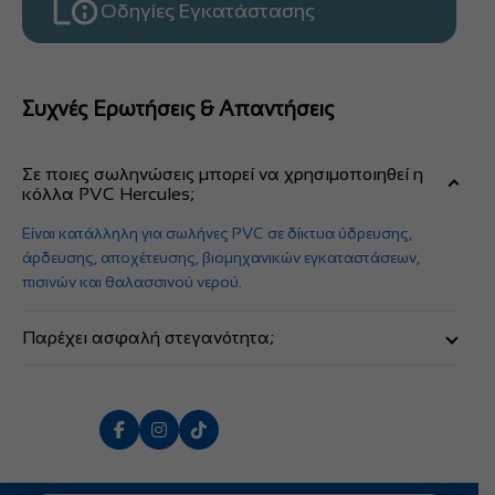
Οδηγίες Εγκατάστασης
Συχνές Ερωτήσεις & Απαντήσεις
Σε ποιες σωληνώσεις μπορεί να χρησιμοποιηθεί η
κόλλα PVC Hercules;
Είναι κατάλληλη για σωλήνες PVC σε δίκτυα ύδρευσης,
άρδευσης, αποχέτευσης, βιομηχανικών εγκαταστάσεων,
πισινών και θαλασσινού νερού.
Παρέχει ασφαλή στεγανότητα;
Ναι. Η κόλλα Hercules δημιουργεί πολύ ισχυρή συγκόλληση
και εξασφαλίζει στεγανότητα χωρίς διαρροές ακόμα και σε
απαιτητικές συνθήκες λειτουργίας.