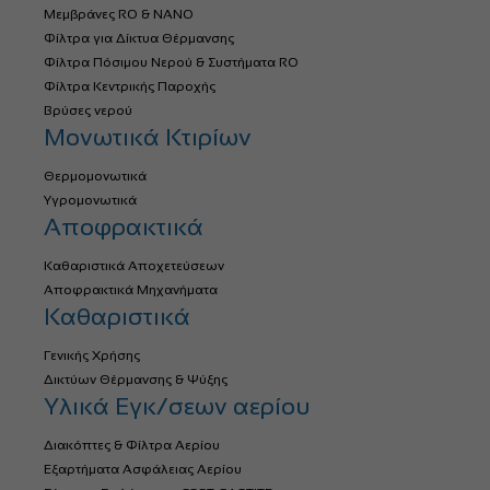
Μεμβράνες RO & NANO
Φίλτρα για Δίκτυα Θέρμανσης
Φίλτρα Πόσιμου Νερού & Συστήματα RO
Φίλτρα Κεντρικής Παροχής
Βρύσες νερού
Μονωτικά Κτιρίων
Θερμομονωτικά
Υγρομονωτικά
Αποφρακτικά
Καθαριστικά Αποχετεύσεων
Αποφρακτικά Μηχανήματα
Καθαριστικά
Γενικής Χρήσης
Δικτύων Θέρμανσης & Ψύξης
Υλικά Εγκ/σεων αερίου
Διακόπτες & Φίλτρα Αερίου
Εξαρτήματα Ασφάλειας Αερίου