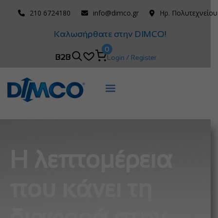
210 6724180
info@dimco.gr
Ηρ. Πολυτεχνείου
Καλωσήρθατε στην DIMCO!
0
B2B
Login / Register
Η λεπτομέρεια
που κάνει τη