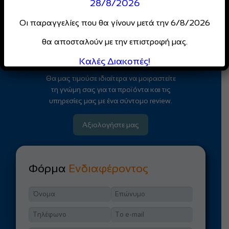
28/8/2026
αποκλειστικές προσφορές
για επαγγελματίες
Οι παραγγελίες που θα γίνουν μετά την 6/8/2026
θα αποσταλούν με την επιστροφή μας.
Κάντε Εγγραφή
Καλές Διακοπές!
Θα μας τιμούσε ιδιαίτερα να μοιραστείτε
τη γνώμη σας για τα προϊόντα και τις
υπηρεσίες μας με ένα σύντομο review.
Αξιολογήστε μας
Φόρμα
Ενδιαφέροντος