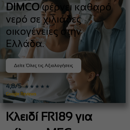
DIMCO
φέρνει καθαρό
νερό σε χιλιάδες
οικογένειες στην
Ελλάδα.
Δείτε Όλες τις Αξιολογήσεις
4,8/5
★★★★★
Google Reviews
Κλειδί FR189 για