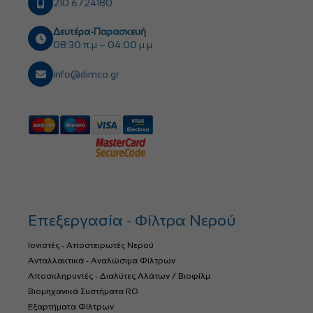
210 6724180
Δευτέρα-Παρασκευή
08:30 π.μ – 04:00 μ.μ
info@dimco.gr
Επεξεργασία - Φίλτρα Νερού
Ιονιστές - Αποστειρωτές Νερού
Ανταλλακτικά - Αναλώσιμα Φίλτρων
Αποσκληρυντές - Διαλύτες Αλάτων / Βιοφίλμ
Βιομηχανικά Συστήματα RO
Εξαρτήματα Φίλτρων