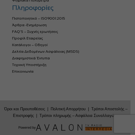
Ψηφιακά Πολύμετρα
Πληροφορίες
Πιστοποιητικό – ISO9001:2015
Άρθρα -Ενημέρωση
FAQ’S – Συχνές ερωτήσεις
Προφίλ Εταιρείας
Κατάλογοι – Οδηγοί
Δελτία Δεδομένων Ασφάλειας (MSDS)
Διαφημιστικά Έντυπα
Τεχνική Υποστήριξη
Επικοινωνία
Όροι και Προυποθέσεις
|
Πολιτική Απορρήτου
|
Τρόποι Αποστολής –
Επιστροφής
|
Τρόποι πληρωμής – Ασφάλεια Συναλλαγών
Powered by