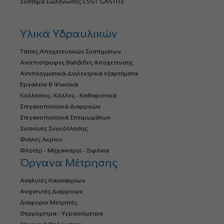
Σύστημα Σωλήνωσης CSST GASTITE
Υλικά Υδραυλικών
Τάπες Αποχετευτικών Συστημάτων
Αντεπιστροφες Βαλβιδες Αποχετευσης
Αντιπληγματικά-Διηλεκτρικά εξαρτήματα
Εργαλεία & Ψυκτικά
Κολλήσεις- Κόλλες - Καθαριστικά
Στεγανοποιητικά Διαρροών
Στεγανοποιητικά Σπειρωμάτων
Συσκευές Συγκόλλησης
Φιάλες Αερίου
Φλοτέρ - Μηχανισμοί - Σιφόνια
Όργανα Μέτρησης
Αναλυτές Καυσαερίων
Ανιχνευτές Διαρροών
Διάφοροι Μετρητές
Θερμόμετρα - Υγρασιόμετρα