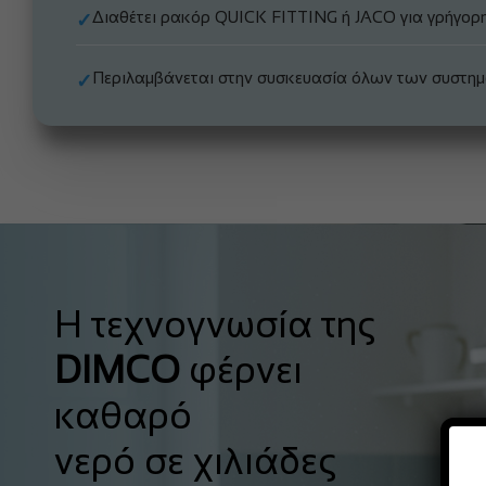
Διαθέτει ρακόρ QUICK FITTING ή JACO για γρήγορη
✓
Περιλαμβάνεται στην συσκευασία όλων των συστη
✓
Η τεχνογνωσία της
DIMCO
φέρνει
καθαρό
νερό σε χιλιάδες