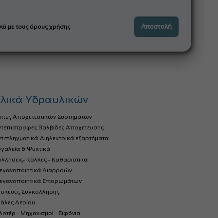
ώ με τους όρους χρήσης
λικά Υδραυλικών
άπες Αποχετευτικών Συστημάτων
ντεπιστροφες Βαλβιδες Αποχετευσης
τιπληγματικά-Διηλεκτρικά εξαρτήματα
γαλεία & Ψυκτικά
λλήσεις- Κόλλες - Καθαριστικά
τεγανοποιητικά Διαρροών
τεγανοποιητικά Σπειρωμάτων
υσκευές Συγκόλλησης
ιάλες Αερίου
οτέρ - Μηχανισμοί - Σιφόνια