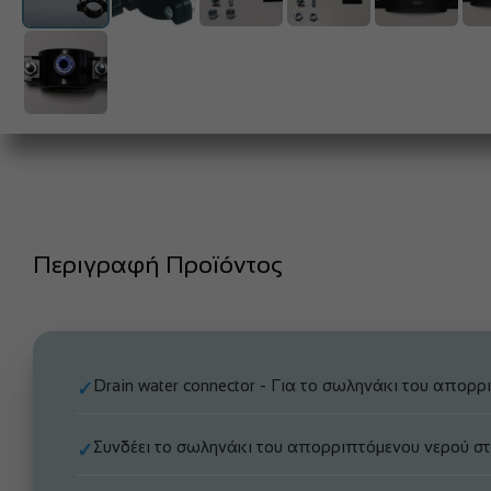
Περιγραφή Προϊόντος
Drain water connector - Για το σωληνάκι του απορ
✓
Συνδέει το σωληνάκι του απορριπτόμενου νερού σ
✓