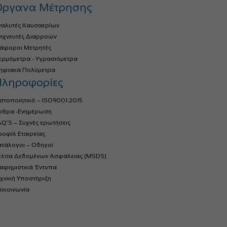
Όργανα Μέτρησης
ναλυτές Καυσαερίων
νιχνευτές Διαρροών
ιάφοροι Μετρητές
ερμόμετρα - Υγρασιόμετρα
ηφιακά Πολύμετρα
ληροφορίες
στοποιητικό – ISO9001:2015
ρθρα -Ενημέρωση
Q’S – Συχνές ερωτήσεις
οφίλ Εταιρείας
ατάλογοι – Οδηγοί
ελτία Δεδομένων Ασφάλειας (MSDS)
ιαφημιστικά Έντυπα
χνική Υποστήριξη
ικοινωνία