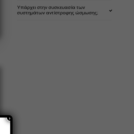
Ναι. Κάνουμε μία μικρή τρύπα στο σωλήνα της
Υπάρχει στην συσκευασία των
αποχεύτευσης και συνδέουμε το σωληνάκι στο
συστημάτων αντίστροφης ώσμωσης;
ρακόρ ταχείας σύνδεσης.
Περιλαμβάνεται ως εξαρτήμα σύνδεσης στην
συσκευασία όλων των συστημάτων αντίστροφης
ώσμωσης.
×