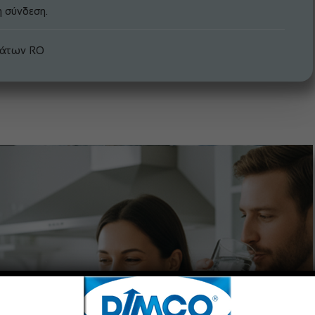
 σύνδεση.
μάτων RO