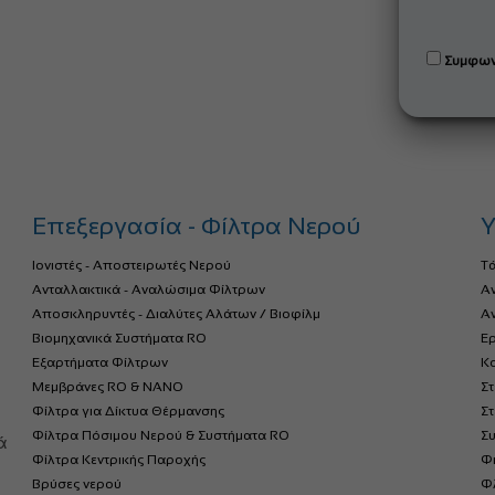
Συμφων
Επεξεργασία - Φίλτρα Νερού
Υ
Ιονιστές - Αποστειρωτές Νερού
Τ
Ανταλλακτικά - Αναλώσιμα Φίλτρων
Α
Αποσκληρυντές - Διαλύτες Αλάτων / Βιοφίλμ
Αν
Βιομηχανικά Συστήματα RO
Ερ
Εξαρτήματα Φίλτρων
Κο
Μεμβράνες RO & NANO
Σ
Φίλτρα για Δίκτυα Θέρμανσης
Σ
α
Φίλτρα Πόσιμου Νερού & Συστήματα RO
Σ
ά
Φίλτρα Κεντρικής Παροχής
Φ
Βρύσες νερού
Φλ