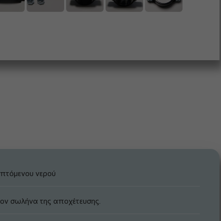
ριπτόμενου νερού
τον σωλήνα της αποχέτευσης.