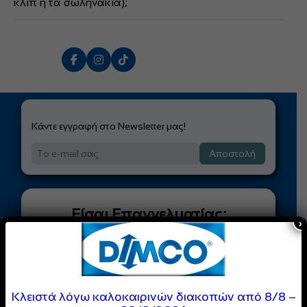
κλιπ ή τα σωληνάκια);
Όταν παρουσιάζουν φθορές, άλατα ή διαρροές, για να
αποφευχθεί πλημμύρα στο χώρο.
Κάντε εγγραφή στο Newsletter μας!
Αποστολή
Είσαι Επαγγελματίας;
×
Γίνε Μέλος της
DIMCO
Κοινότητας
Κλειστά λόγω καλοκαιρινών διακοπών από 8/8 –
Απόλαυσε
ειδικές τιμές
και