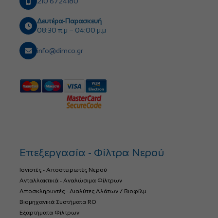
210 6724180
Δευτέρα-Παρασκευή
08:30 π.μ – 04:00 μ.μ
info@dimco.gr
Επεξεργασία - Φίλτρα Νερού
Ιονιστές - Αποστειρωτές Νερού
Ανταλλακτικά - Αναλώσιμα Φίλτρων
Αποσκληρυντές - Διαλύτες Αλάτων / Βιοφίλμ
Βιομηχανικά Συστήματα RO
Εξαρτήματα Φίλτρων