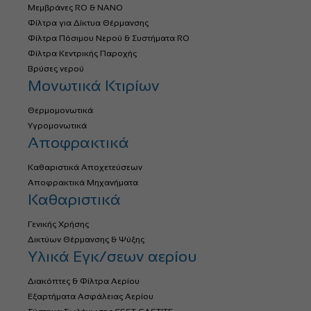
Μεμβράνες RO & NANO
Φίλτρα για Δίκτυα Θέρμανσης
Φίλτρα Πόσιμου Νερού & Συστήματα RO
Φίλτρα Κεντρικής Παροχής
Βρύσες νερού
Μονωτικά Κτιρίων
Θερμομονωτικά
Υγρομονωτικά
Αποφρακτικά
Καθαριστικά Αποχετεύσεων
Αποφρακτικά Μηχανήματα
Καθαριστικά
Γενικής Χρήσης
Δικτύων Θέρμανσης & Ψύξης
Υλικά Εγκ/σεων αερίου
Διακόπτες & Φίλτρα Αερίου
Εξαρτήματα Ασφάλειας Αερίου