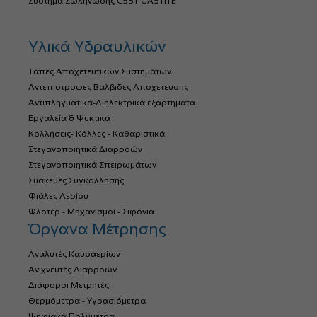
Σύστημα Σωλήνωσης CSST GASTITE
Υλικά Υδραυλικών
Τάπες Αποχετευτικών Συστημάτων
Αντεπιστροφες Βαλβιδες Αποχετευσης
Αντιπληγματικά-Διηλεκτρικά εξαρτήματα
Εργαλεία & Ψυκτικά
Κολλήσεις- Κόλλες - Καθαριστικά
Στεγανοποιητικά Διαρροών
Στεγανοποιητικά Σπειρωμάτων
Συσκευές Συγκόλλησης
Φιάλες Αερίου
Φλοτέρ - Μηχανισμοί - Σιφόνια
Όργανα Μέτρησης
Αναλυτές Καυσαερίων
Ανιχνευτές Διαρροών
Διάφοροι Μετρητές
Θερμόμετρα - Υγρασιόμετρα
Ψηφιακά Πολύμετρα