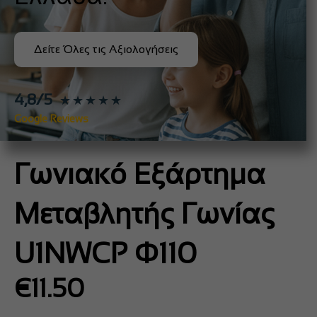
Δείτε Όλες τις Αξιολογήσεις
4,8/5
★★★★★
Google Reviews
Γωνιακό Εξάρτημα
Μεταβλητής Γωνίας
U1NWCP Φ110
€
11.50