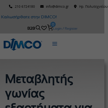
210 6724180
info@dimco.gr
Ηρ. Πολυτεχνείου
Καλωσήρθατε στην DIMCO!
0
B2B
Login / Register
Μεταβλητής
γωνίας