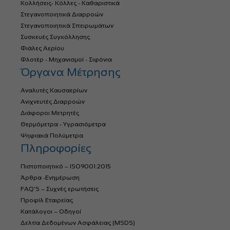
Κολλήσεις- Κόλλες - Καθαριστικά
Στεγανοποιητικά Διαρροών
Στεγανοποιητικά Σπειρωμάτων
Συσκευές Συγκόλλησης
Φιάλες Αερίου
Φλοτέρ - Μηχανισμοί - Σιφόνια
Όργανα Μέτρησης
Αναλυτές Καυσαερίων
Ανιχνευτές Διαρροών
Διάφοροι Μετρητές
Θερμόμετρα - Υγρασιόμετρα
Ψηφιακά Πολύμετρα
Πληροφορίες
Πιστοποιητικό – ISO9001:2015
Άρθρα -Ενημέρωση
FAQ’S – Συχνές ερωτήσεις
Προφίλ Εταιρείας
Κατάλογοι – Οδηγοί
Δελτία Δεδομένων Ασφάλειας (MSDS)