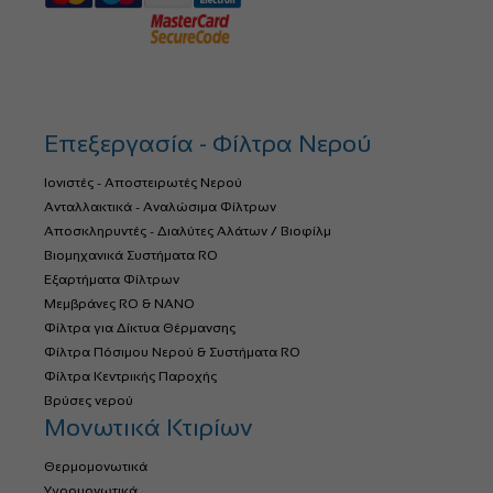
Επεξεργασία - Φίλτρα Νερού
Ιονιστές - Αποστειρωτές Νερού
Ανταλλακτικά - Αναλώσιμα Φίλτρων
Αποσκληρυντές - Διαλύτες Αλάτων / Βιοφίλμ
Βιομηχανικά Συστήματα RO
Εξαρτήματα Φίλτρων
Μεμβράνες RO & NANO
Φίλτρα για Δίκτυα Θέρμανσης
Φίλτρα Πόσιμου Νερού & Συστήματα RO
Φίλτρα Κεντρικής Παροχής
Βρύσες νερού
Μονωτικά Κτιρίων
Θερμομονωτικά
Υγρομονωτικά