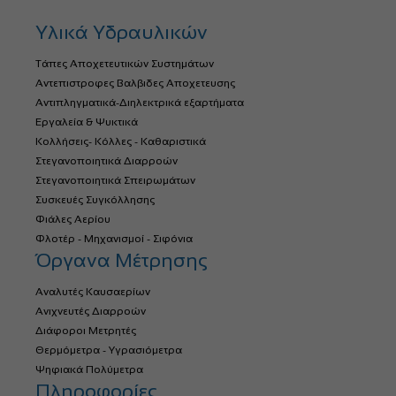
Υλικά Υδραυλικών
Τάπες Αποχετευτικών Συστημάτων
Αντεπιστροφες Βαλβιδες Αποχετευσης
Αντιπληγματικά-Διηλεκτρικά εξαρτήματα
Εργαλεία & Ψυκτικά
Κολλήσεις- Κόλλες - Καθαριστικά
Στεγανοποιητικά Διαρροών
Στεγανοποιητικά Σπειρωμάτων
Συσκευές Συγκόλλησης
Φιάλες Αερίου
Φλοτέρ - Μηχανισμοί - Σιφόνια
Όργανα Μέτρησης
Αναλυτές Καυσαερίων
Ανιχνευτές Διαρροών
Διάφοροι Μετρητές
Θερμόμετρα - Υγρασιόμετρα
Ψηφιακά Πολύμετρα
Πληροφορίες