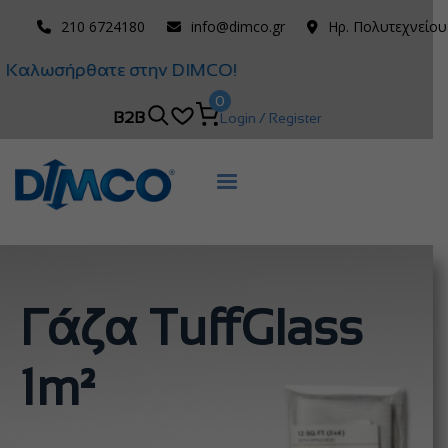
210 6724180
info@dimco.gr
Ηρ. Πολυτεχνείου
Καλωσήρθατε στην DIMCO!
0
B2B
Login / Register
Γάζα TuffGlass
1m²