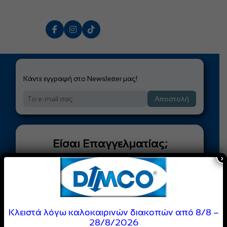
Ποια είναι τα βασικά πλεονεκτήματά της;
Κάντε εγγραφή στο Newsletter μας!
Αποστολή
Είσαι Επαγγελματίας;
×
Γίνε Μέλος της
DIMCO
Κοινότητας
Απόλαυσε
ειδικές τιμές
και
Κλειστά λόγω καλοκαιρινών διακοπών από 8/8 –
αποκλειστικές προσφορές
28/8/2026