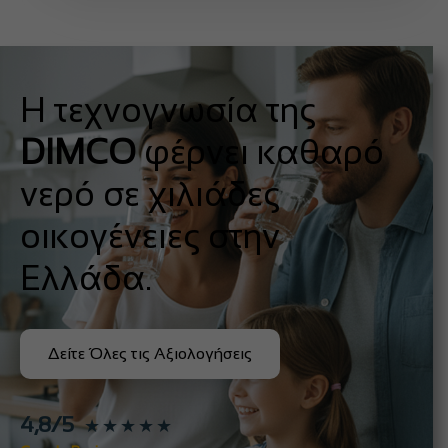
Η τεχνογνωσία της
DIMCO
φέρνει καθαρό
νερό σε χιλιάδες
οικογένειες στην
Ελλάδα.
Δείτε Όλες τις Αξιολογήσεις
4,8/5
★★★★★