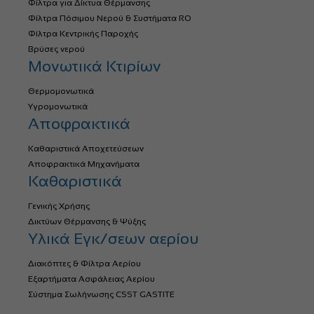
Φίλτρα για Δίκτυα Θέρμανσης
Φίλτρα Πόσιμου Νερού & Συστήματα RO
Φίλτρα Κεντρικής Παροχής
Βρύσες νερού
Μονωτικά Κτιρίων
Θερμομονωτικά
Υγρομονωτικά
Αποφρακτικά
Καθαριστικά Αποχετεύσεων
Αποφρακτικά Μηχανήματα
Καθαριστικά
Γενικής Χρήσης
Δικτύων Θέρμανσης & Ψύξης
Υλικά Εγκ/σεων αερίου
Διακόπτες & Φίλτρα Αερίου
Εξαρτήματα Ασφάλειας Αερίου
Σύστημα Σωλήνωσης CSST GASTITE