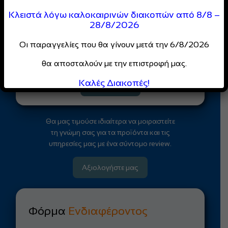
DIMCO
Κοινότητας
Κλειστά λόγω καλοκαιρινών διακοπών από 8/8 –
28/8/2026
Απόλαυσε
ειδικές τιμές
και
Οι παραγγελίες που θα γίνουν μετά την 6/8/2026
αποκλειστικές προσφορές
για επαγγελματίες
θα αποσταλούν με την επιστροφή μας.
Καλές Διακοπές!
Κάντε Εγγραφή
Θα μας τιμούσε ιδιαίτερα να μοιραστείτε
τη γνώμη σας για τα προϊόντα και τις
υπηρεσίες μας με ένα σύντομο review.
Αξιολογήστε μας
Φόρμα
Ενδιαφέροντος