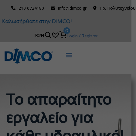
210 6724180
info@dimco.gr
Ηρ. Πολυτεχνείου
Καλωσήρθατε στην DIMCO!
0
B2B
Login / Register
Το απαραίτητο
εργαλείο για