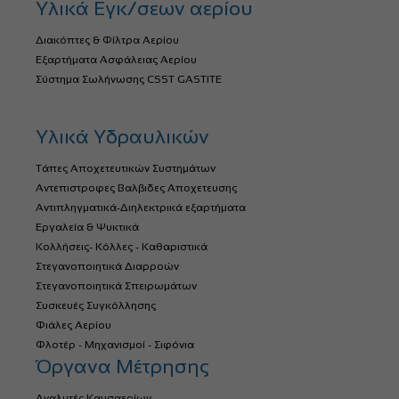
Υλικά Εγκ/σεων αερίου
Διακόπτες & Φίλτρα Αερίου
Εξαρτήματα Ασφάλειας Αερίου
Σύστημα Σωλήνωσης CSST GASTITE
Υλικά Υδραυλικών
Τάπες Αποχετευτικών Συστημάτων
Αντεπιστροφες Βαλβιδες Αποχετευσης
Αντιπληγματικά-Διηλεκτρικά εξαρτήματα
Εργαλεία & Ψυκτικά
Κολλήσεις- Κόλλες - Καθαριστικά
Στεγανοποιητικά Διαρροών
Στεγανοποιητικά Σπειρωμάτων
Συσκευές Συγκόλλησης
Φιάλες Αερίου
Φλοτέρ - Μηχανισμοί - Σιφόνια
Όργανα Μέτρησης
Αναλυτές Καυσαερίων