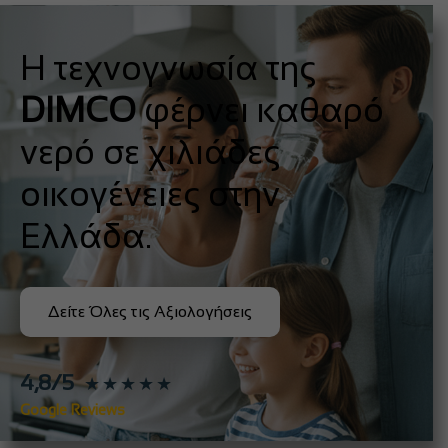
Η τεχνογνωσία της
DIMCO
φέρνει καθαρό
νερό σε χιλιάδες
οικογένειες στην
Ελλάδα.
Δείτε Όλες τις Αξιολογήσεις
4,8/5
★★★★★
Google Reviews