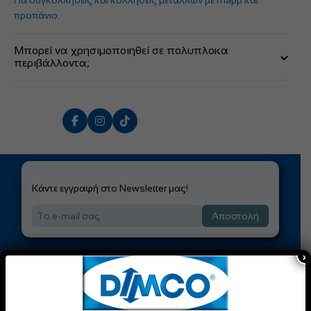
Για συγκολλήσεις και κολλήσεις μετάλλων με mapp και
προπάνιο.
Μπορεί να χρησιμοποιηθεί σε πολυπλοκα
περιβάλλοντα;
Ναι, γιατί το ακροφύσιο περιστρέφεται κατά 360 μοίρες και
έτσι διευκολύνεται η εργασία σας.
Κάντε εγγραφή στο Newsletter μας!
Αποστολή
×
Είσαι Επαγγελματίας;
Γίνε Μέλος της