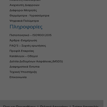
Ανιχνευτές Διαρροών
Διάφοροι Μετρητές
Θερμόμετρα - Υγρασιόμετρα
Ψηφιακά Πολύμετρα
Πληροφορίες
Πιστοποιητικό – ISO9001:2015
Άρθρα -Ενημέρωση
FAQ’S – Συχνές ερωτήσεις
Προφίλ Εταιρείας
Κατάλογοι – Οδηγοί
Δελτία Δεδομένων Ασφάλειας (MSDS)
Διαφημιστικά Έντυπα
Τεχνική Υποστήριξη
Επικοινωνία
Όροι και Προυποθέσεις
|
Πολιτική Απορρήτου
|
Τρόποι Αποστολής –