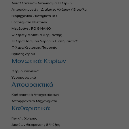
Ανταλλακτικά - Αναλώσιμα Φίλτρων
Αποσκληρυντές - Διαλύτες Αλάτων / Βιοφίλμ
Βιομηχανικά Συστήματα RO
Εξαρτήματα Φίλτρων
Μεμβράνες RO & NANO
Φίλτρα για Δίκτυα Θέρμανσης
Φίλτρα Πόσιμου Νερού & Συστήματα RO
Φίλτρα Κεντρικής Παροχής
Βρύσες νερού
Μονωτικά Κτιρίων
Θερμομονωτικά
Υγρομονωτικά
Αποφρακτικά
Καθαριστικά Αποχετεύσεων
Αποφρακτικά Μηχανήματα
Καθαριστικά
Γενικής Χρήσης
Δικτύων Θέρμανσης & Ψύξης