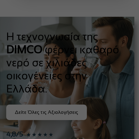
Η τεχνογνωσία της
DIMCO
φέρνει καθαρό
νερό σε χιλιάδες
οικογένειες στην
Ελλάδα.
Δείτε Όλες τις Αξιολογήσεις
4,8/5
★★★★★