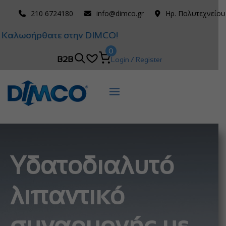
210 6724180
info@dimco.gr
Ηρ. Πολυτεχνείου
Καλωσήρθατε στην DIMCO!
0
B2B
Login / Register
Υδατοδιαλυτό
λιπαντικό