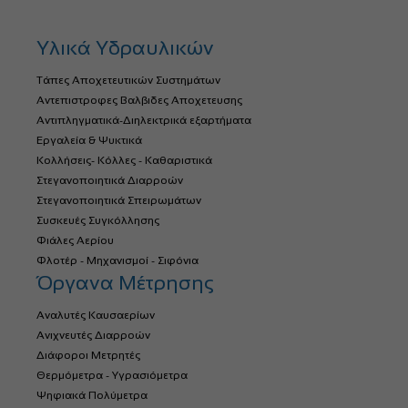
Υλικά Υδραυλικών
Τάπες Αποχετευτικών Συστημάτων
Αντεπιστροφες Βαλβιδες Αποχετευσης
Αντιπληγματικά-Διηλεκτρικά εξαρτήματα
Εργαλεία & Ψυκτικά
Κολλήσεις- Κόλλες - Καθαριστικά
Στεγανοποιητικά Διαρροών
Στεγανοποιητικά Σπειρωμάτων
Συσκευές Συγκόλλησης
Φιάλες Αερίου
Φλοτέρ - Μηχανισμοί - Σιφόνια
Όργανα Μέτρησης
Αναλυτές Καυσαερίων
Ανιχνευτές Διαρροών
Διάφοροι Μετρητές
Θερμόμετρα - Υγρασιόμετρα
Ψηφιακά Πολύμετρα