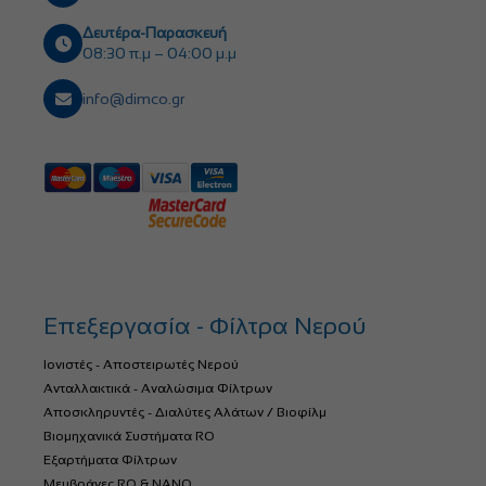
Δευτέρα-Παρασκευή
08:30 π.μ – 04:00 μ.μ
info@dimco.gr
Επεξεργασία - Φίλτρα Νερού
Ιονιστές - Αποστειρωτές Νερού
Ανταλλακτικά - Αναλώσιμα Φίλτρων
Αποσκληρυντές - Διαλύτες Αλάτων / Βιοφίλμ
Βιομηχανικά Συστήματα RO
Εξαρτήματα Φίλτρων
Μεμβράνες RO & NANO