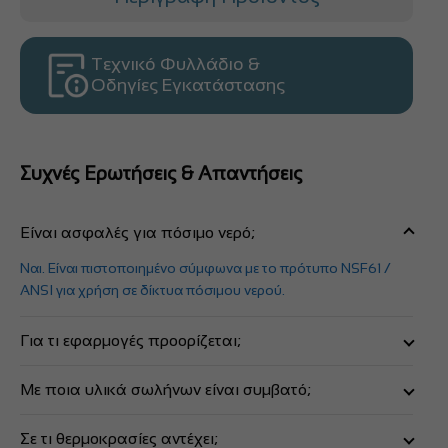
Τεχνικό Φυλλάδιο &
Οδηγίες Εγκατάστασης
Συχνές Ερωτήσεις & Απαντήσεις
Είναι ασφαλές για πόσιμο νερό;
Ναι. Είναι πιστοποιημένο σύμφωνα με το πρότυπο NSF61 /
ANSI για χρήση σε δίκτυα πόσιμου νερού.
Για τι εφαρμογές προορίζεται;
Για τη συναρμογή σωλήνων με δακτύλιο στεγανοποίησης σε
Με ποια υλικά σωλήνων είναι συμβατό;
δίκτυα ύδρευσης, αποχέτευσης και πόσιμου νερού.
Για σωλήνες από πολυπροπυλένιο (ΡΡ), χυτοσίδηρο,
Σε τι θερμοκρασίες αντέχει;
τσιμέντο, πλαστικό ή πηλό.