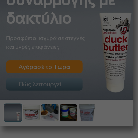
συναρμογής με
δακτύλιο
Προσφύεται ισχυρά σε στεγνές
και υγρές επιφάνειες
Αγόρασέ το Τώρα
Πώς λειτουργεί