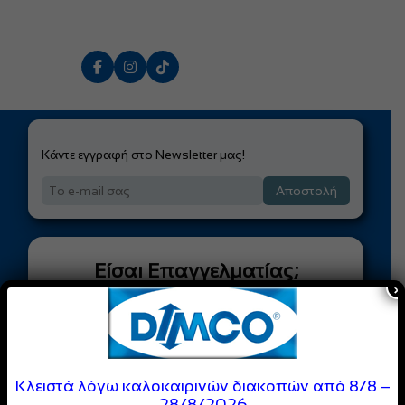
Σε θερμοκρασίες από - 12ºC έως και +49ºC .
Κάντε εγγραφή στο Newsletter μας!
Αποστολή
Είσαι Επαγγελματίας;
×
Γίνε Μέλος της
DIMCO
Κοινότητας
Απόλαυσε
ειδικές τιμές
και
Κλειστά λόγω καλοκαιρινών διακοπών από 8/8 –
28/8/2026
αποκλειστικές προσφορές