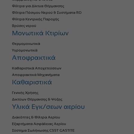
Φίλτρα για Δίκτυα Θέρμανσης
Φίλτρα Πόσιμου Νερού & Συστήματα RO
Φίλτρα Κεντρικής Παροχής
Βρύσες νερού
Μονωτικά Κτιρίων
Θερμομονωτικά
Υγρομονωτικά
Αποφρακτικά
Καθαριστικά Αποχετεύσεων
Αποφρακτικά Μηχανήματα
Καθαριστικά
Γενικής Χρήσης
Δικτύων Θέρμανσης & Ψύξης
Υλικά Εγκ/σεων αερίου
Διακόπτες & Φίλτρα Αερίου
Εξαρτήματα Ασφάλειας Αερίου
Σύστημα Σωλήνωσης CSST GASTITE