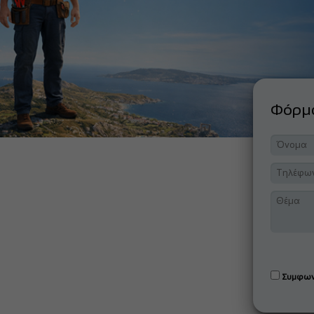
Φόρ
Συμφων