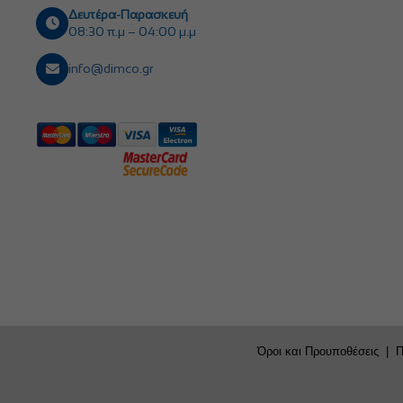
Δευτέρα-Παρασκευή
08:30 π.μ – 04:00 μ.μ
info@dimco.gr
Όροι και Προυποθέσεις
|
Π