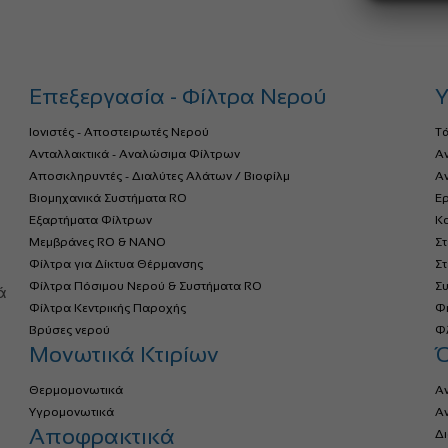
Επεξεργασία - Φίλτρα Νερού
Υ
Ιονιστές - Αποστειρωτές Νερού
Τ
Ανταλλακτικά - Αναλώσιμα Φίλτρων
Α
Αποσκληρυντές - Διαλύτες Αλάτων / Βιοφίλμ
Αν
Βιομηχανικά Συστήματα RO
Ερ
Εξαρτήματα Φίλτρων
Κο
Μεμβράνες RO & NANO
Σ
Φίλτρα για Δίκτυα Θέρμανσης
Σ
α
Φίλτρα Πόσιμου Νερού & Συστήματα RO
Σ
ά
Φίλτρα Κεντρικής Παροχής
Φ
Βρύσες νερού
Φλ
Μονωτικά Κτιρίων
Θερμομονωτικά
Α
Υγρομονωτικά
Α
Αποφρακτικά
Δ