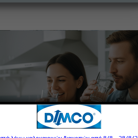
ιστά λόγω καλοκαιρινών διακοπών από 8/8 – 28/8/