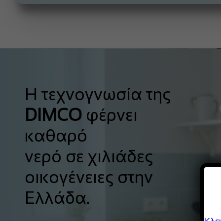
Η τεχνογνωσία της
DIMCO
φέρνει
καθαρό
νερό σε χιλιάδες
οικογένειες στην
Ελλάδα.
Κλε