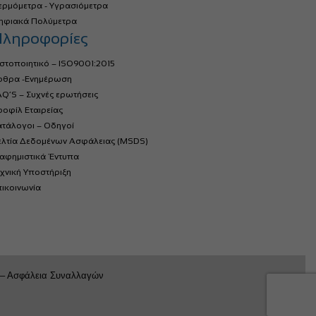
ερμόμετρα - Υγρασιόμετρα
ηφιακά Πολύμετρα
ληροφορίες
στοποιητικό – ISO9001:2015
ρθρα -Ενημέρωση
Q’S – Συχνές ερωτήσεις
οφίλ Εταιρείας
ατάλογοι – Οδηγοί
ελτία Δεδομένων Ασφάλειας (MSDS)
ιαφημιστικά Έντυπα
χνική Υποστήριξη
ικοινωνία
 – Ασφάλεια Συναλλαγών