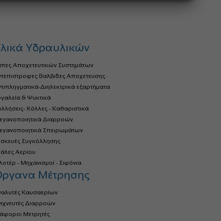
λικά Υδραυλικών
άπες Αποχετευτικών Συστημάτων
ντεπιστροφες Βαλβιδες Αποχετευσης
τιπληγματικά-Διηλεκτρικά εξαρτήματα
γαλεία & Ψυκτικά
λλήσεις- Κόλλες - Καθαριστικά
τεγανοποιητικά Διαρροών
τεγανοποιητικά Σπειρωμάτων
υσκευές Συγκόλλησης
ιάλες Αερίου
οτέρ - Μηχανισμοί - Σιφόνια
Όργανα Μέτρησης
ναλυτές Καυσαερίων
νιχνευτές Διαρροών
ιάφοροι Μετρητές