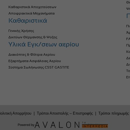
Θ
Καθαριστικά Αποχετεύσεων
Ψ
Αποφρακτικά Μηχανήματα
Π
Καθαριστικά
Πι
Γενικής Χρήσης
Ά
Δικτύων Θέρμανσης & Ψύξης
FA
Υλικά Εγκ/σεων αερίου
Πρ
Κ
Διακόπτες & Φίλτρα Αερίου
Δ
Εξαρτήματα Ασφάλειας Αερίου
Δ
Σύστημα Σωλήνωσης CSST GASTITE
Τε
Επ
ολιτική Απορρήτου
|
Τρόποι Αποστολής – Επιστροφής
|
Τρόποι πληρωμής
Powered by