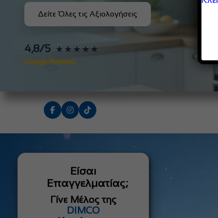
Δείτε Όλες τις Αξιολογήσεις
4,8/5
★★★★★
Google Reviews
Είσαι
Επαγγελματίας;
Γίνε Μέλος της
DIMCO