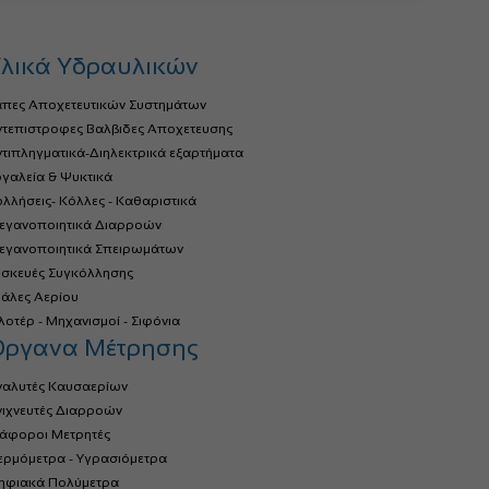
λικά Υδραυλικών
άπες Αποχετευτικών Συστημάτων
ντεπιστροφες Βαλβιδες Αποχετευσης
τιπληγματικά-Διηλεκτρικά εξαρτήματα
γαλεία & Ψυκτικά
λλήσεις- Κόλλες - Καθαριστικά
τεγανοποιητικά Διαρροών
τεγανοποιητικά Σπειρωμάτων
υσκευές Συγκόλλησης
ιάλες Αερίου
οτέρ - Μηχανισμοί - Σιφόνια
Όργανα Μέτρησης
ναλυτές Καυσαερίων
νιχνευτές Διαρροών
ιάφοροι Μετρητές
ερμόμετρα - Υγρασιόμετρα
ηφιακά Πολύμετρα