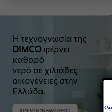
Η τεχνογνωσία της
DIMCO
φέρνει
καθαρό
νερό σε χιλιάδες
οικογένειες στην
Ελλάδα.
Κλε
Δείτε Όλες τις Αξιολογήσεις