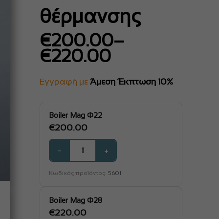
θέρμανσης
Price
€
200.00
–
range:
€
220.00
€200.00
through
€220.00
Εγγραφή με
Άμεση Έκπτωση 10%
Boiler Mag Φ22
€
200.00
−
+
Κωδικός προϊόντος:
5601
Boiler Mag Φ28
€
220.00