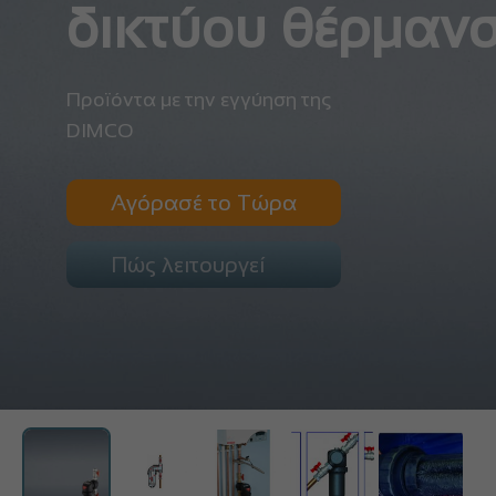
δικτύου θέρμαν
Προϊόντα με την εγγύηση της
DIMCO
Αγόρασέ το Τώρα
Πώς λειτουργεί