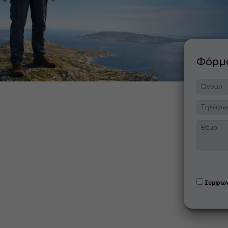
Φόρ
Συμφων