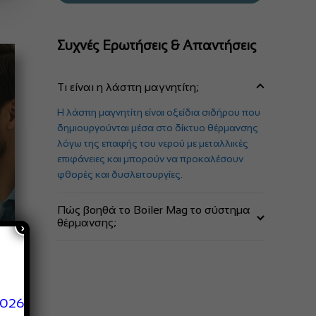
Συχνές Ερωτήσεις & Απαντήσεις
Τι είναι η λάσπη μαγνητίτη;
Η λάσπη μαγνητίτη είναι οξείδια σιδήρου που
δημιουργούνται μέσα στο δίκτυο θέρμανσης
λόγω της επαφής του νερού με μεταλλικές
επιφάνειες και μπορούν να προκαλέσουν
φθορές και δυσλειτουργίες.
Πώς βοηθά το Boiler Mag το σύστημα
θέρμανσης;
×
Φιλτράρει και απομακρύνει τη λάσπη
μαγνητίτη και άλλες ακαθαρσίες,
προστατεύοντας τον λέβητα και τις
σωληνώσεις και διατηρώντας υψηλή
2026
ενεργειακή απόδοση.