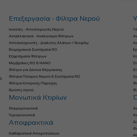
Επεξεργασία - Φίλτρα Νερού
Υ
Ιονιστές - Αποστειρωτές Νερού
Τ
Ανταλλακτικά - Αναλώσιμα Φίλτρων
Α
Αποσκληρυντές - Διαλύτες Αλάτων / Βιοφίλμ
Αν
Βιομηχανικά Συστήματα RO
Ερ
Εξαρτήματα Φίλτρων
Κο
Μεμβράνες RO & NANO
Σ
Φίλτρα για Δίκτυα Θέρμανσης
Σ
α
Φίλτρα Πόσιμου Νερού & Συστήματα RO
Σ
ά
Φίλτρα Κεντρικής Παροχής
Φ
Βρύσες νερού
Φλ
Μονωτικά Κτιρίων
Θερμομονωτικά
Α
Υγρομονωτικά
Α
Αποφρακτικά
Δ
Θ
Καθαριστικά Αποχετεύσεων
Ψ