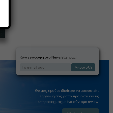
Κάντε εγγραφή στο Newsletter μας!
Αποστολή
Θα μας τιμούσε ιδιαίτερα να μοιραστείτε
τη γνώμη σας για τα προϊόντα και τις
υπηρεσίες μας με ένα σύντομο review.