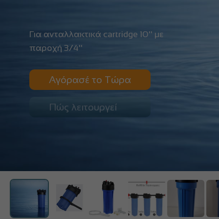
Για ανταλλακτικά cartridge 10'' με
παροχή 3/4''
Αγόρασέ το Τώρα
Πώς λειτουργεί