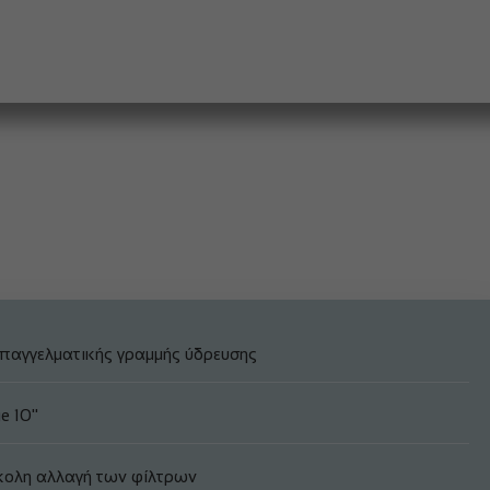
 επαγγελματικής γραμμής ύδρευσης
 10''
κολη αλλαγή των φίλτρων