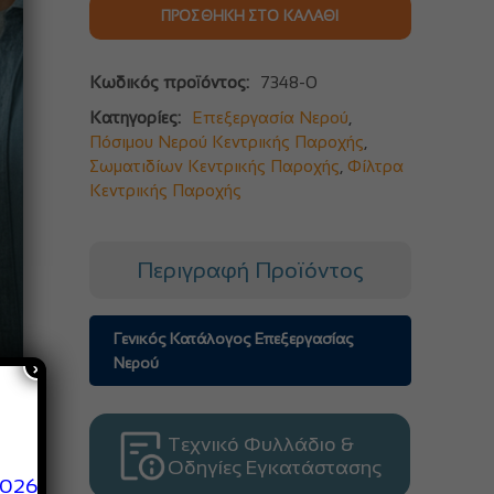
ΠΡΟΣΘΉΚΗ ΣΤΟ ΚΑΛΆΘΙ
Κωδικός προϊόντος:
7348-0
Κατηγορίες:
Επεξεργασία Νερού
,
Πόσιμου Νερού Κεντρικής Παροχής
,
Σωματιδίων Κεντρικής Παροχής
,
Φίλτρα
Κεντρικής Παροχής
Περιγραφή Προϊόντος
Γενικός Κατάλογος Επεξεργασίας
×
Νερού
Τεχνικό Φυλλάδιο &
Οδηγίες Εγκατάστασης
2026