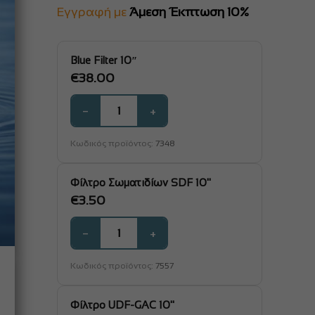
€3.50
Εγγραφή με
Άμεση Έκπτωση 10%
through
€57.00
Blue Filter 10″
€
38.00
−
+
Κωδικός προϊόντος:
7348
Φίλτρο Σωματιδίων SDF 10''
€
3.50
−
+
Κωδικός προϊόντος:
7557
Φίλτρο UDF-GAC 10''