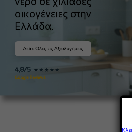
νερό σε χιλιάδες
οικογένειες στην
Ελλάδα.
Δείτε Όλες τις Αξιολογήσεις
4,8/5
★★★★★
Google Reviews
Κλε