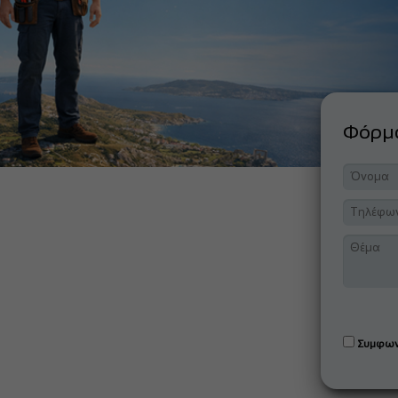
Φόρ
Συμφων