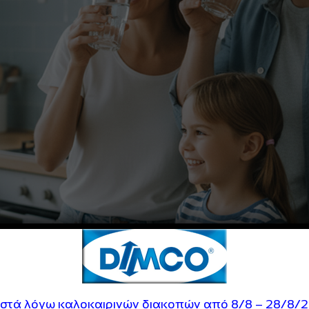
ιστά λόγω καλοκαιρινών διακοπών από 8/8 – 28/8/