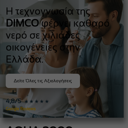
Η τεχνογνωσία της
DIMCO
φέρνει καθαρό
νερό σε χιλιάδες
οικογένειες στην
Ελλάδα.
Δείτε Όλες τις Αξιολογήσεις
4,8/5
★★★★★
Google Reviews