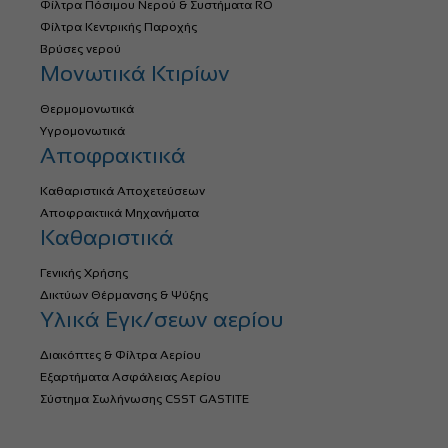
Φίλτρα Πόσιμου Νερού & Συστήματα RO
Φίλτρα Κεντρικής Παροχής
Βρύσες νερού
Μονωτικά Κτιρίων
Θερμομονωτικά
Υγρομονωτικά
Αποφρακτικά
Καθαριστικά Αποχετεύσεων
Αποφρακτικά Μηχανήματα
Καθαριστικά
Γενικής Χρήσης
Δικτύων Θέρμανσης & Ψύξης
Υλικά Εγκ/σεων αερίου
Διακόπτες & Φίλτρα Αερίου
Εξαρτήματα Ασφάλειας Αερίου
Σύστημα Σωλήνωσης CSST GASTITE