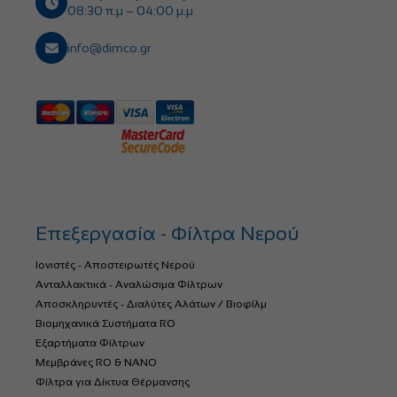
08:30 π.μ – 04:00 μ.μ
info@dimco.gr
Επεξεργασία - Φίλτρα Νερού
Ιονιστές - Αποστειρωτές Νερού
Ανταλλακτικά - Αναλώσιμα Φίλτρων
Αποσκληρυντές - Διαλύτες Αλάτων / Βιοφίλμ
Βιομηχανικά Συστήματα RO
Εξαρτήματα Φίλτρων
Μεμβράνες RO & NANO
Φίλτρα για Δίκτυα Θέρμανσης