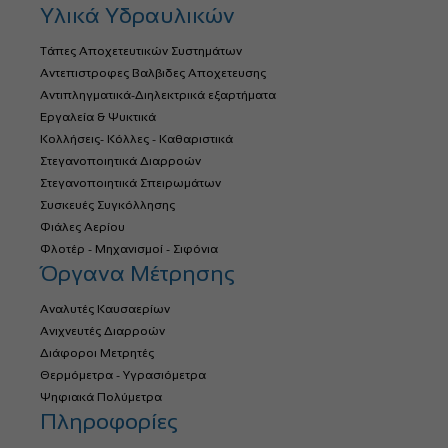
Υλικά Υδραυλικών
Τάπες Αποχετευτικών Συστημάτων
Αντεπιστροφες Βαλβιδες Αποχετευσης
Αντιπληγματικά-Διηλεκτρικά εξαρτήματα
Εργαλεία & Ψυκτικά
Κολλήσεις- Κόλλες - Καθαριστικά
Στεγανοποιητικά Διαρροών
Στεγανοποιητικά Σπειρωμάτων
Συσκευές Συγκόλλησης
Φιάλες Αερίου
Φλοτέρ - Μηχανισμοί - Σιφόνια
Όργανα Μέτρησης
Αναλυτές Καυσαερίων
Ανιχνευτές Διαρροών
Διάφοροι Μετρητές
Θερμόμετρα - Υγρασιόμετρα
Ψηφιακά Πολύμετρα
Πληροφορίες