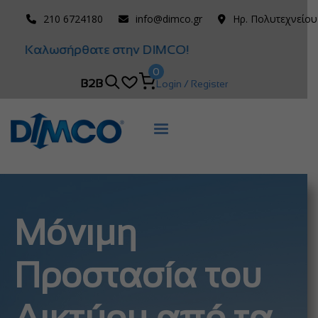
210 6724180
info@dimco.gr
Ηρ. Πολυτεχνείου
Καλωσήρθατε στην DIMCO!
0
B2B
Login / Register
Μόνιμη
Προστασία του