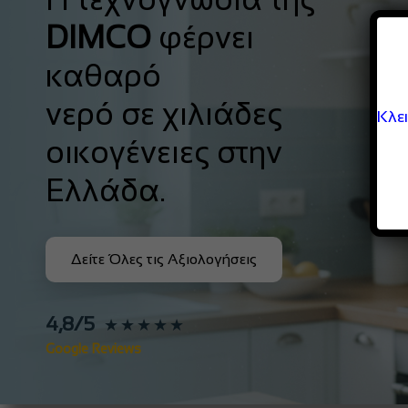
DIMCO
φέρνει
καθαρό
νερό σε χιλιάδες
Κλε
οικογένειες στην
Ελλάδα.
Δείτε Όλες τις Αξιολογήσεις
4,8/5
★★★★★
Google Reviews