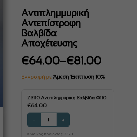
Αντιπλημμυρική
Αντεπίστροφη
Βαλβίδα
Αποχέτευσης
Price
€
64.00
–
€
81.00
range:
€64.00
Εγγραφή με
Άμεση Έκπτωση 10%
through
€81.00
ZB110 Αντιπλημμυρική Βαλβίδα Φ110
€
64.00
−
+
Κωδικός προϊόντος:
3370