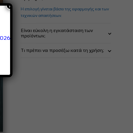
×
Η επιλογή γίνεται βάσει της εφαρμογής και των
τεχνικών απαιτήσεων.
Είναι εύκολη η εγκατάσταση των
προϊόντων;
2026
Τα περισσότερα έχουν εύκολη εγκατάσταση με
Τι πρέπει να προσέξω κατά τη χρήση;
τις σωστές οδηγίες.
Να ακολουθούνται οι οδηγίες και οι
προδιαγραφές κάθε προϊόντος.