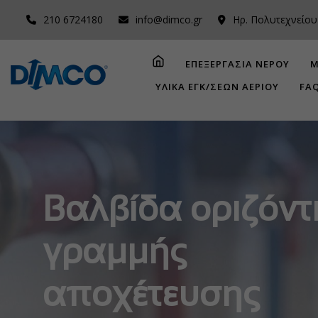
210 6724180
info@dimco.gr
Ηρ. Πολυτεχνείου
ΕΠΕΞΕΡΓΑΣΙΑ ΝΕΡΟΥ
Μ
ΥΛΙΚΑ ΕΓΚ/ΣΕΩΝ ΑΕΡΙΟΥ
FA
Βαλβίδα οριζόντ
γραμμής
αποχέτευσης