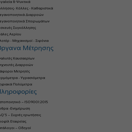
γαλεία & Ψυκτικά
λλήσεις- Κόλλες - Καθαριστικά
τεγανοποιητικά Διαρροών
τεγανοποιητικά Σπειρωμάτων
υσκευές Συγκόλλησης
ιάλες Αερίου
οτέρ - Μηχανισμοί - Σιφόνια
Όργανα Μέτρησης
ναλυτές Καυσαερίων
νιχνευτές Διαρροών
ιάφοροι Μετρητές
ερμόμετρα - Υγρασιόμετρα
ηφιακά Πολύμετρα
ληροφορίες
στοποιητικό – ISO9001:2015
ρθρα -Ενημέρωση
Q’S – Συχνές ερωτήσεις
οφίλ Εταιρείας
ατάλογοι – Οδηγοί