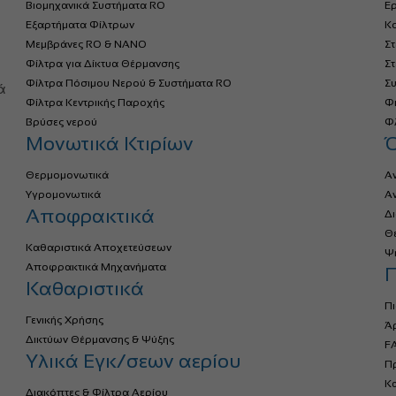
Βιομηχανικά Συστήματα RO
Ερ
Εξαρτήματα Φίλτρων
Κο
Μεμβράνες RO & NANO
Σ
Φίλτρα για Δίκτυα Θέρμανσης
Σ
α
Φίλτρα Πόσιμου Νερού & Συστήματα RO
Σ
ά
Φίλτρα Κεντρικής Παροχής
Φ
Βρύσες νερού
Φλ
Μονωτικά Κτιρίων
Θερμομονωτικά
Α
Υγρομονωτικά
Α
Αποφρακτικά
Δ
Θ
Καθαριστικά Αποχετεύσεων
Ψ
Αποφρακτικά Μηχανήματα
Π
Καθαριστικά
Πι
Γενικής Χρήσης
Ά
Δικτύων Θέρμανσης & Ψύξης
FA
Υλικά Εγκ/σεων αερίου
Πρ
Κ
Διακόπτες & Φίλτρα Αερίου