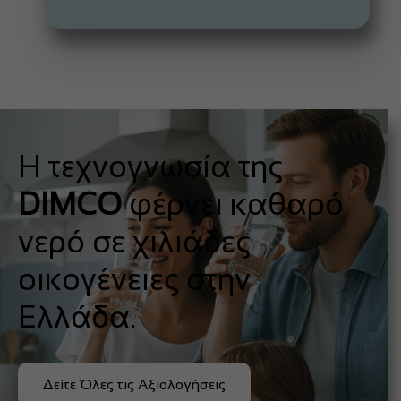
Η τεχνογνωσία της
DIMCO
φέρνει καθαρό
νερό σε χιλιάδες
οικογένειες στην
Ελλάδα.
Δείτε Όλες τις Αξιολογήσεις