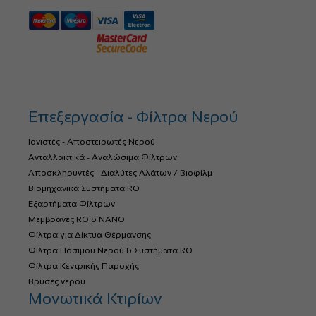
Επεξεργασία - Φίλτρα Νερού
Ιονιστές - Αποστειρωτές Νερού
Ανταλλακτικά - Αναλώσιμα Φίλτρων
Αποσκληρυντές - Διαλύτες Αλάτων / Βιοφίλμ
Βιομηχανικά Συστήματα RO
Εξαρτήματα Φίλτρων
Μεμβράνες RO & NANO
Φίλτρα για Δίκτυα Θέρμανσης
Φίλτρα Πόσιμου Νερού & Συστήματα RO
Φίλτρα Κεντρικής Παροχής
Βρύσες νερού
Μονωτικά Κτιρίων