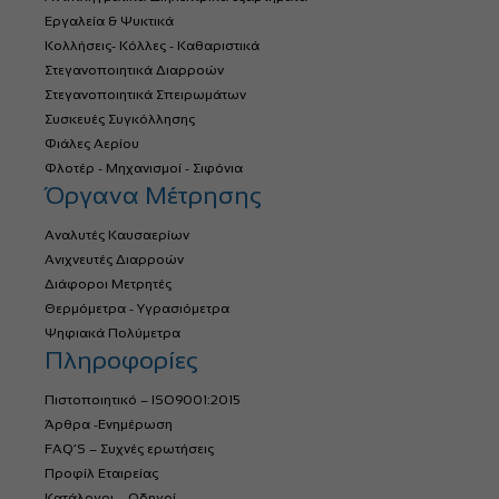
Εργαλεία & Ψυκτικά
Κολλήσεις- Κόλλες - Καθαριστικά
Στεγανοποιητικά Διαρροών
Στεγανοποιητικά Σπειρωμάτων
Συσκευές Συγκόλλησης
Φιάλες Αερίου
Φλοτέρ - Μηχανισμοί - Σιφόνια
Όργανα Μέτρησης
Αναλυτές Καυσαερίων
Ανιχνευτές Διαρροών
Διάφοροι Μετρητές
Θερμόμετρα - Υγρασιόμετρα
Ψηφιακά Πολύμετρα
Πληροφορίες
Πιστοποιητικό – ISO9001:2015
Άρθρα -Ενημέρωση
FAQ’S – Συχνές ερωτήσεις
Προφίλ Εταιρείας
Κατάλογοι – Οδηγοί