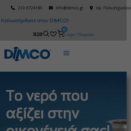
210 6724180
info@dimco.gr
Ηρ. Πολυτεχνείου
Καλωσήρθατε στην DIMCO!
0
B2B
Login / Register
Το νερό που
αξίζει στην