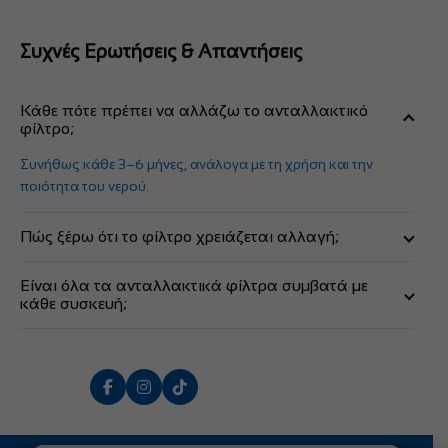
Συχνές Ερωτήσεις & Απαντήσεις
Κάθε πότε πρέπει να αλλάζω το ανταλλακτικό
φίλτρο;
Συνήθως κάθε 3–6 μήνες, ανάλογα με τη χρήση και την
ποιότητα του νερού.
Πώς ξέρω ότι το φίλτρο χρειάζεται αλλαγή;
Όταν μειώνεται η ροή του νερού ή αλλάζει η γεύση/οσμή.
Είναι όλα τα ανταλλακτικά φίλτρα συμβατά με
κάθε συσκευή;
Όχι, πρέπει να επιλέγεις φίλτρο που είναι συμβατό με το
συγκεκριμένο μοντέλο σου.