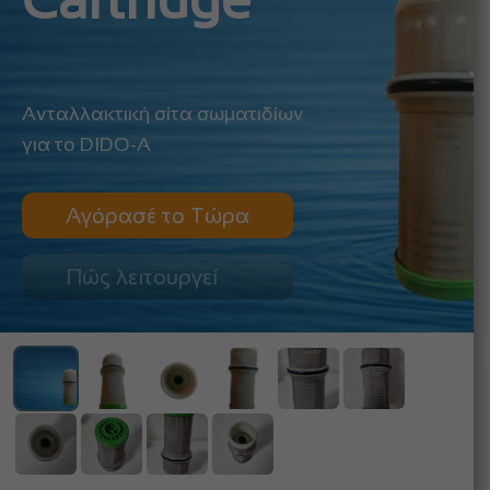
Cartridge
Ανταλλακτική σίτα σωματιδίων
για το DIDO-A
Αγόρασέ το Τώρα
Πώς λειτουργεί