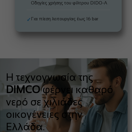
Οδηγίες χρήσης του φίλτρου DIDO-A
Για πίεση λειτουργίας έως 16 bar
✓
Η τεχνογνωσία της
DIMCO
φέρνει καθαρό
νερό σε χιλιάδες
οικογένειες στην
Ελλάδα.