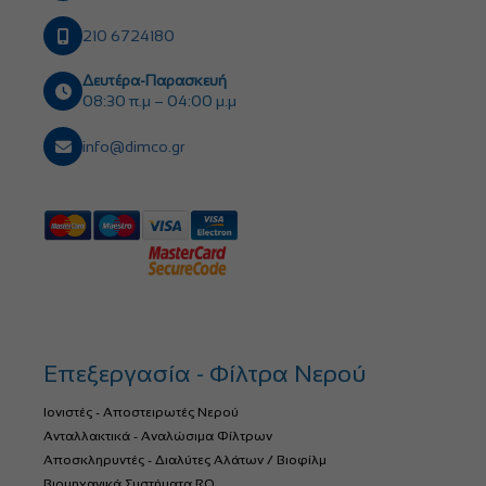
210 6724180
Δευτέρα-Παρασκευή
08:30 π.μ – 04:00 μ.μ
info@dimco.gr
Επεξεργασία - Φίλτρα Νερού
Ιονιστές - Αποστειρωτές Νερού
Ανταλλακτικά - Αναλώσιμα Φίλτρων
Αποσκληρυντές - Διαλύτες Αλάτων / Βιοφίλμ
Βιομηχανικά Συστήματα RO