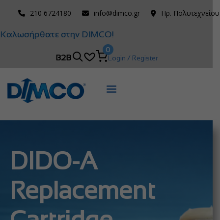
210 6724180
info@dimco.gr
Ηρ. Πολυτεχνείου
Καλωσήρθατε στην DIMCO!
0
B2B
Login / Register
DIDO-A
Replacement