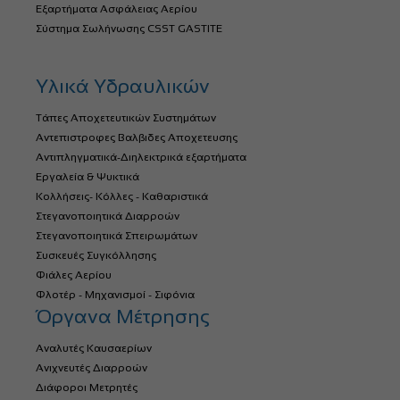
Εξαρτήματα Ασφάλειας Αερίου
Σύστημα Σωλήνωσης CSST GASTITE
Υλικά Υδραυλικών
Τάπες Αποχετευτικών Συστημάτων
Αντεπιστροφες Βαλβιδες Αποχετευσης
Αντιπληγματικά-Διηλεκτρικά εξαρτήματα
Εργαλεία & Ψυκτικά
Κολλήσεις- Κόλλες - Καθαριστικά
Στεγανοποιητικά Διαρροών
Στεγανοποιητικά Σπειρωμάτων
Συσκευές Συγκόλλησης
Φιάλες Αερίου
Φλοτέρ - Μηχανισμοί - Σιφόνια
Όργανα Μέτρησης
Αναλυτές Καυσαερίων
Ανιχνευτές Διαρροών
Διάφοροι Μετρητές