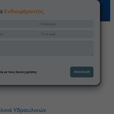
μα
Ενδιαφέροντος
ώ με τους όρους χρήσης
λικά Υδραυλικών