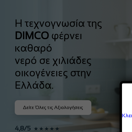
Η τεχνογνωσία της
DIMCO
φέρνει
καθαρό
νερό σε χιλιάδες
οικογένειες στην
Ελλάδα.
Δείτε Όλες τις Αξιολογήσεις
Κλε
4,8/5
★★★★★