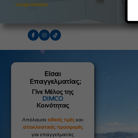
Google Reviews
Είσαι
Επαγγελματίας;
Γίνε Μέλος της
DIMCO
Κοινότητας
Απόλαυσε
ειδικές τιμές
και
αποκλειστικές προσφορές
για επαγγελματίες