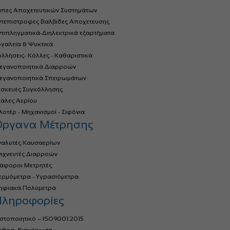
άπες Αποχετευτικών Συστημάτων
ντεπιστροφες Βαλβιδες Αποχετευσης
τιπληγματικά-Διηλεκτρικά εξαρτήματα
γαλεία & Ψυκτικά
λλήσεις- Κόλλες - Καθαριστικά
τεγανοποιητικά Διαρροών
τεγανοποιητικά Σπειρωμάτων
υσκευές Συγκόλλησης
ιάλες Αερίου
οτέρ - Μηχανισμοί - Σιφόνια
Όργανα Μέτρησης
ναλυτές Καυσαερίων
νιχνευτές Διαρροών
ιάφοροι Μετρητές
ερμόμετρα - Υγρασιόμετρα
ηφιακά Πολύμετρα
ληροφορίες
στοποιητικό – ISO9001:2015