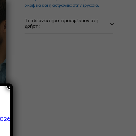
ακρίβεια και η ασφάλεια στην εργασία.
Τι πλεονέκτημα προσφέρουν στη
χρήση;
Εξασφαλίζουν κοπή χωρίς γρέζια και χωρίς
παραμόρφωση του σωλήνα, κάτι που είναι
απαραίτητο για σωστή στεγανοποίηση κατά
τη συναρμολόγηση του ρακόρ
×
2026