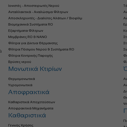
Ιονιστές - Αποστειρωτές Νερού
Τ
Ανταλλακτικά - Αναλώσιμα Φίλτρων
Α
Αποσκληρυντές - Διαλύτες Αλάτων / Βιοφίλμ
Αν
Βιομηχανικά Συστήματα RO
Ερ
Εξαρτήματα Φίλτρων
Κο
Μεμβράνες RO & NANO
Σ
Φίλτρα για Δίκτυα Θέρμανσης
Σ
α
Φίλτρα Πόσιμου Νερού & Συστήματα RO
Σ
ά
Φίλτρα Κεντρικής Παροχής
Φ
Βρύσες νερού
Φλ
Μονωτικά Κτιρίων
Θερμομονωτικά
Α
Υγρομονωτικά
Α
Αποφρακτικά
Δ
Θ
Καθαριστικά Αποχετεύσεων
Ψ
Αποφρακτικά Μηχανήματα
Π
Καθαριστικά
Πι
Γενικής Χρήσης