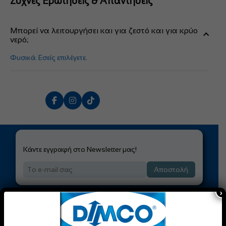
Συχνές Ερωτήσεις & Απαντήσεις
Μπορεί να λειτουργήσει και για ζεστό και για κρύο
νερό;
Φυσικά. Εσείς επιλέγετε.
Κάντε εγγραφή στο Newsletter μας!
Αποστολή
×
Είσαι Επαγγελματίας;