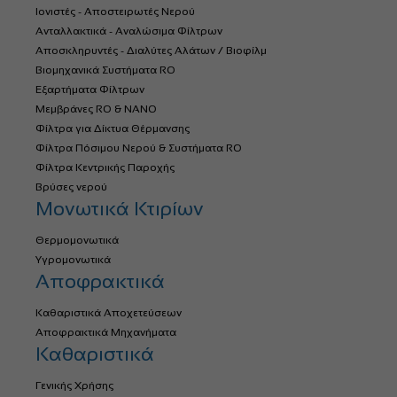
Ιονιστές - Αποστειρωτές Νερού
Ανταλλακτικά - Αναλώσιμα Φίλτρων
Αποσκληρυντές - Διαλύτες Αλάτων / Βιοφίλμ
Βιομηχανικά Συστήματα RO
Εξαρτήματα Φίλτρων
Μεμβράνες RO & NANO
Φίλτρα για Δίκτυα Θέρμανσης
Φίλτρα Πόσιμου Νερού & Συστήματα RO
Φίλτρα Κεντρικής Παροχής
Βρύσες νερού
Μονωτικά Κτιρίων
Θερμομονωτικά
Υγρομονωτικά
Αποφρακτικά
Καθαριστικά Αποχετεύσεων
Αποφρακτικά Μηχανήματα
Καθαριστικά
Γενικής Χρήσης