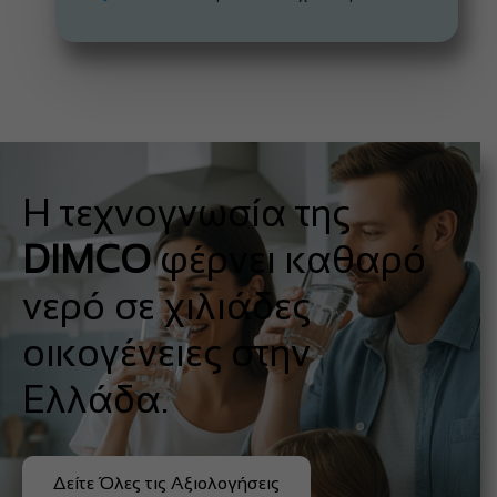
Η τεχνογνωσία της
DIMCO
φέρνει καθαρό
νερό σε χιλιάδες
οικογένειες στην
Ελλάδα.
Δείτε Όλες τις Αξιολογήσεις