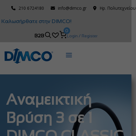
210 6724180
info@dimco.gr
Ηρ. Πολυτεχνείου
Καλωσήρθατε στην DIMCO!
0
B2B
Login / Register
Αναμεικτική
Βρύση 3 σε 1