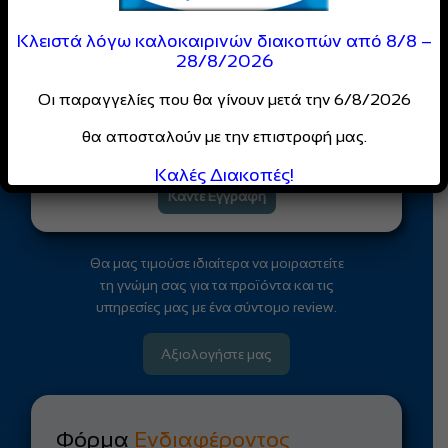
Γίνε Μέλος της
DIMCO
Κλειστά λόγω καλοκαιρινών διακοπών από 8/8 –
Κοινότητας
28/8/2026
Οι παραγγελίες που θα γίνουν μετά την 6/8/2026
Απόλαυσε
ειδικές τιμές
και
αποκλειστικές προσφορές
θα αποσταλούν με την επιστροφή μας.
για επαγγελματίες
Καλές Διακοπές!
Κάντε Εγγραφή
Θα μας τιμούσε ιδιαίτερα να μοιραστείτε
τη γνώμη σας για τα προϊόντα και τις
υπηρεσίες μας με ένα σύντομο review.
Αξιολογήστε μας
Φόρμα
Ενδιαφέροντος