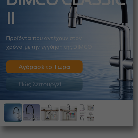
DIMCO CLASSIC
II
Προϊόντα που αντέχουν στον
χρόνο, με την εγγύηση της DIMCO
Αγόρασέ το Τώρα
Πώς λειτουργεί