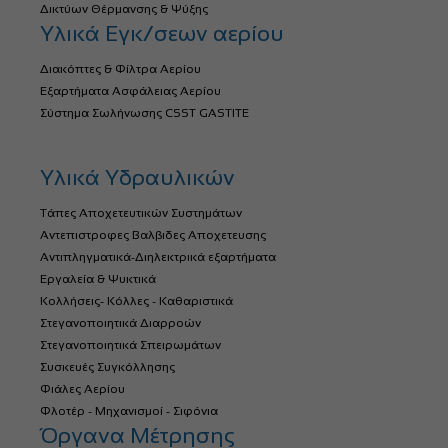
Δικτύων Θέρμανσης & Ψύξης
Υλικά Εγκ/σεων αερίου
Διακόπτες & Φίλτρα Αερίου
Εξαρτήματα Ασφάλειας Αερίου
Σύστημα Σωλήνωσης CSST GASTITE
Υλικά Υδραυλικών
Τάπες Αποχετευτικών Συστημάτων
Αντεπιστροφες Βαλβιδες Αποχετευσης
Αντιπληγματικά-Διηλεκτρικά εξαρτήματα
Εργαλεία & Ψυκτικά
Κολλήσεις- Κόλλες - Καθαριστικά
Στεγανοποιητικά Διαρροών
Στεγανοποιητικά Σπειρωμάτων
Συσκευές Συγκόλλησης
Φιάλες Αερίου
Φλοτέρ - Μηχανισμοί - Σιφόνια
Όργανα Μέτρησης